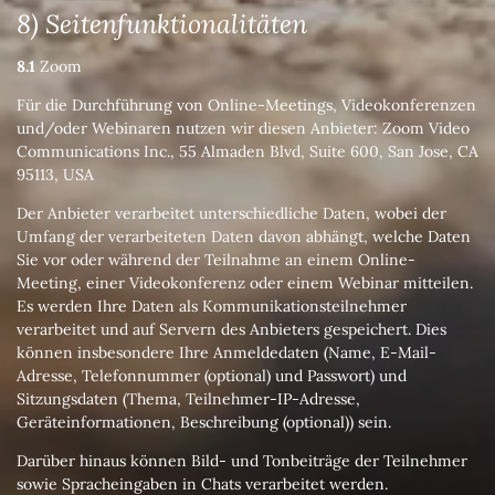
8) Seitenfunktionalitäten
8.1
Zoom
Für die Durchführung von Online-Meetings, Videokonferenzen
und/oder Webinaren nutzen wir diesen Anbieter: Zoom Video
Communications Inc., 55 Almaden Blvd, Suite 600, San Jose, CA
95113, USA
Der Anbieter verarbeitet unterschiedliche Daten, wobei der
Umfang der verarbeiteten Daten davon abhängt, welche Daten
Sie vor oder während der Teilnahme an einem Online-
Meeting, einer Videokonferenz oder einem Webinar mitteilen.
Es werden Ihre Daten als Kommunikationsteilnehmer
verarbeitet und auf Servern des Anbieters gespeichert. Dies
können insbesondere Ihre Anmeldedaten (Name, E-Mail-
Adresse, Telefonnummer (optional) und Passwort) und
Sitzungsdaten (Thema, Teilnehmer-IP-Adresse,
Geräteinformationen, Beschreibung (optional)) sein.
Darüber hinaus können Bild- und Tonbeiträge der Teilnehmer
sowie Spracheingaben in Chats verarbeitet werden.