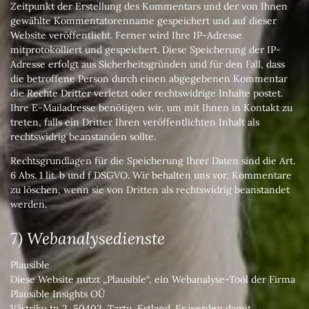
Zeitpunkt der Erstellung des Kommentars und der von Ihnen
gewählte Kommentatorenname gespeichert und auf dieser
Website veröffentlicht. Ferner wird Ihre IP-Adresse
mitprotokolliert und gespeichert. Diese Speicherung der IP-
Adresse erfolgt aus Sicherheitsgründen und für den Fall, dass
die betroffene Person durch einen abgegebenen Kommentar
die Rechte Dritter verletzt oder rechtswidrige Inhalte postet.
Ihre E-Mailadresse benötigen wir, um mit Ihnen in Kontakt zu
treten, falls ein Dritter Ihren veröffentlichten Inhalt als
rechtswidrig beanstanden sollte.
Rechtsgrundlagen für die Speicherung Ihrer Daten sind die Art.
6 Abs. 1 lit. b und f DSGVO. Wir behalten uns vor, Kommentare
zu löschen, wenn sie von Dritten als rechtswidrig beanstandet
werden.
7) Webanalysedienste
Plausible
Diese Website nutzt „Plausible“, ein Webanalyse-Tool der Firma
Plausible Insights OÜ
Västriku tn 2, 50403, Tartu, Estland. Es werden damit