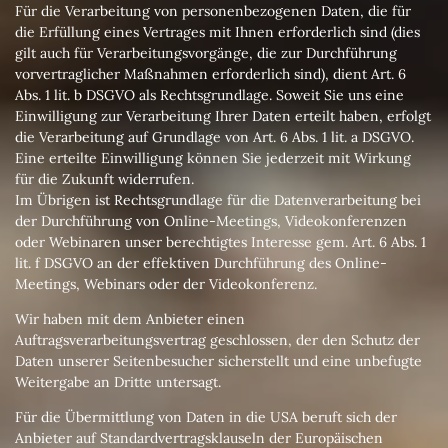
Für die Verarbeitung von personenbezogenen Daten, die für
die Erfüllung eines Vertrages mit Ihnen erforderlich sind (dies
gilt auch für Verarbeitungsvorgänge, die zur Durchführung
vorvertraglicher Maßnahmen erforderlich sind), dient Art. 6
Abs. 1 lit. b DSGVO als Rechtsgrundlage. Soweit Sie uns eine
Einwilligung zur Verarbeitung Ihrer Daten erteilt haben, erfolgt
die Verarbeitung auf Grundlage von Art. 6 Abs. 1 lit. a DSGVO.
Eine erteilte Einwilligung können Sie jederzeit mit Wirkung
für die Zukunft widerrufen.
Im Übrigen ist Rechtsgrundlage für die Datenverarbeitung bei
der Durchführung von Online-Meetings, Videokonferenzen
oder Webinaren unser berechtigtes Interesse gem. Art. 6 Abs. 1
lit. f DSGVO an der effektiven Durchführung des Online-
Meetings, Webinars oder der Videokonferenz.
Wir haben mit dem Anbieter einen
Auftragsverarbeitungsvertrag geschlossen, der den Schutz der
Daten unserer Seitenbesucher sicherstellt und eine unbefugte
Weitergabe an Dritte untersagt.
Für die Übermittlung von Daten in die USA beruft sich der
Anbieter auf Standardvertragsklauseln der Europäischen