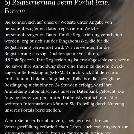
5) Registrierung beim Portal bzw.
Forum
Sie können sich auf unserer Website unter Angabe von
personenbezogenen Daten registrieren. Welche
personenbezogenen Daten für die Registrierung verarbeitet
werden, ergibt sich aus der Eingabemaske, die für die
Registrierung verwendet wird. Wir verwenden für die
Registrierung das sog. Double-opt-in-Verfahren,
d.&ThinSpace;h. Ihre Registrierung ist erst abgeschlossen, wenn
Sie zuvor Ihre Anmeldung über eine Ihnen zu diesem Zweck
zugesandte Bestätigungs-E-Mail durch Klick auf den darin
enthaltenem Link bestätigt haben. Falls Ihre diesbezügliche
Bestätigung nicht binnen 24 Stunden erfolgt, wird Ihre
Anmeldung automatisch aus unserer Datenbank gelöscht. Die
Angabe der zuvor genannten Daten ist verpflichtend. Alle
weiteren Informationen können Sie freiwillig durch Nutzung
unseres Portals bereitstellen.
Wenn Sie unser Portal nutzen, speichern wir Ihre zur
Vertragserfüllung erforderlichen Daten, auch evtl. Angaben zur
Zahlungsweise, bis Sie Ihren Zugang endgültig löschen.