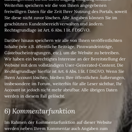
Weiterhin speichern wir die von Ihnen angegebenen
freiwilligen Daten für die Zeit Ihrer Nutzung des Portals, soweit
Sie diese nicht zuvor löschen. Alle Angaben können Sie im
geschützten Kundenbereich verwalten und ändern.
Rechtsgrundlage ist Art. 6 Abs. 1 lit. f DSGVO.
Darüber hinaus speichern wir alle von Ihnen veröffentlichten
Inhalte (wie z.B. öffentliche Beiträge, Pinnwandeinträge,
Gästebucheintragungen, etc.), um die Website zu betreiben.
Wir haben ein berechtigtes Interesse an der Bereitstellung der
Website mit dem vollständigen User-Generated-Content. Die
Rechtsgrundlage hierfür ist Art. 6 Abs. 1 lit. f DSGVO. Wenn Sie
Ihren Account löschen, bleiben Ihre öffentlichen Äußerungen,
insbesondere im Forum, weiterhin für alle Leser sichtbar, Ihr
Account ist jedoch nicht mehr abrufbar. Alle übrigen Daten
werden in diesem Fall gelöscht.
6) Kommentarfunktion
Im Rahmen der Kommentarfunktion auf dieser Website
werden neben Ihrem Kommentar auch Angaben zum