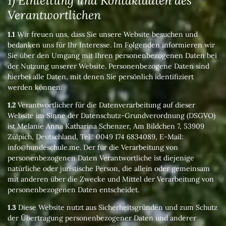
1) Einleitung und Kontaktdaten des
Verantwortlichen
1.1
Wir freuen uns, dass Sie unsere Website besuchen und
bedanken uns für Ihr Interesse. Im Folgenden informieren wir
Sie über den Umgang mit Ihren personenbezogenen Daten bei
der Nutzung unserer Website. Personenbezogene Daten sind
hierbei alle Daten, mit denen Sie persönlich identifiziert
werden können.
1.2
Verantwortlicher für die Datenverarbeitung auf dieser
Website im Sinne der Datenschutz-Grundverordnung (DSGVO)
ist Melanie Anna Katharina Schenzer, Am Bildchen 7, 53909
Zülpich, Deutschland, Tel.: 0049 174 6834089, E-Mail:
info@hundeschule.me. Der für die Verarbeitung von
personenbezogenen Daten Verantwortliche ist diejenige
natürliche oder juristische Person, die allein oder gemeinsam
mit anderen über die Zwecke und Mittel der Verarbeitung von
personenbezogenen Daten entscheidet.
1.3
Diese Website nutzt aus Sicherheitsgründen und zum Schutz
der Übertragung personenbezogener Daten und anderer