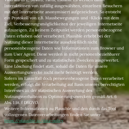
Interaktionen von zufällig ausgewählten, einzelnen Besuchern
mit der Internetseite anonymisiert aufgezeichnet. So entsteht
ein Protokoll von z.B. Mausbewegungen und -Klicks mit dem
Ziel, Verbesserungsmöglichkeiten der jeweiligen Internetseite
aufzuzeigen. Zu keinem Zeitpunkt werden personenbezogene
Daten erhoben oder verarbeitet. Plausible erhebt bei der
Nutzung dieser Internetseite ausschließlich nicht
personenbezogene Daten wie Informationen zum Browser und
zum User Agent. Diese werden in nicht personenbeziehbarer
Form gespeichert und zu statistischen Zwecken ausgewertet.
Eine Löschung findet statt, sobald die Daten für unsere
Auswertungszwecke nicht mehr benötigt werden.
Sofern im Einzelfall doch personenbezogene Daten verarbeitet
werden, erfolgt die Verarbeitung auf Basis unseres berechtigten
Interesses an der statistischen Auswertung des
Nutzungsverhaltens zu Optimierungszwecken gemäß Art. 6
Abs. 1 lit. f DSGVO.
Weitere Informationen zu Plausible und den durch das Tool
vollzogenen Datenverarbeitungen finden Sie unter
https://plausible.io
/data-policy