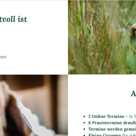
voll ist
net
A
2 Online‑Termine -
1x 
6 Praxistermine drau
Termine werden gemei
Kleine Gruppen
für ruh