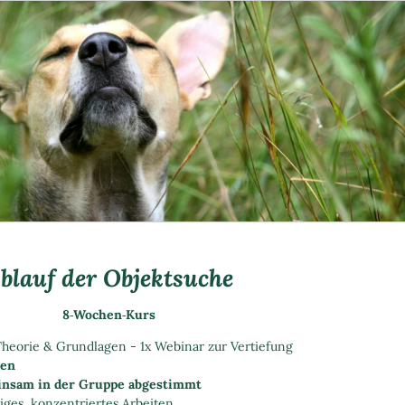
blauf der Objektsuche
8‑Wochen‑Kurs
Theorie & Grundlagen -
1x Webinar zur Vertiefung
ßen
nsam in der Gruppe abgestimmt
iges, konzentriertes Arbeiten