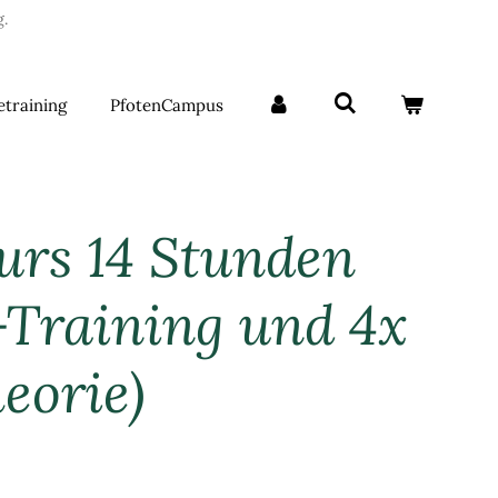
.
etraining
PfotenCampus
rs 14 Stunden
e-Training und 4x
eorie)