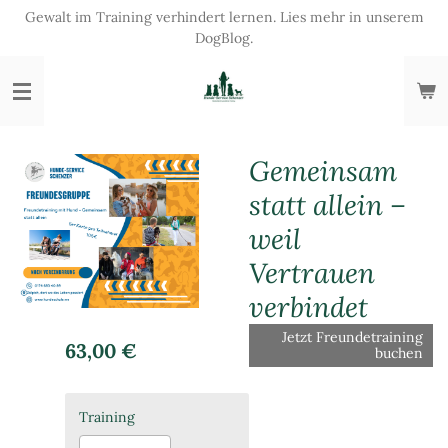
Gewalt im Training verhindert lernen. Lies mehr in unserem
Zum
DogBlog.
Hauptinhalt
springen
Gemeinsam
statt allein –
weil
Vertrauen
verbindet
Jetzt Freundetraining
63,00 €
buchen
Training